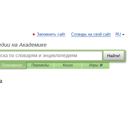
Запомнить сайт
Словарь на свой сайт
RU
едии на Академике
Найти!
Толкования
Переводы
Книги
Игры ⚽
ъ