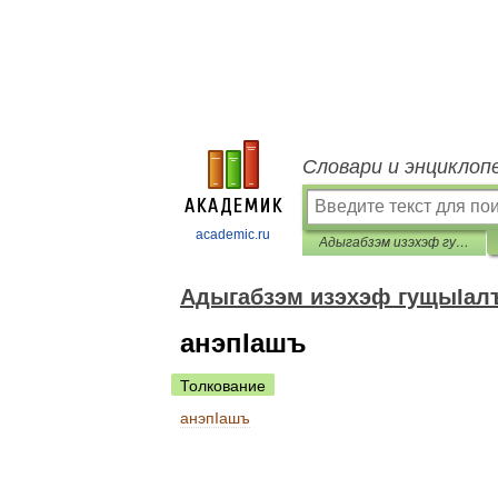
Словари и энциклоп
academic.ru
Адыгабзэм изэхэф гущыIалъ
Адыгабзэм изэхэф гущыIал
анэпIашъ
Толкование
анэпIашъ