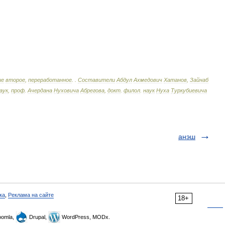
ие
второе
,
переработанное
.
.
Составители
Абдул
Ахмедович
Хатанов
,
Зайнаб
аук
,
проф
.
Ачердана
Нуховича
Абрегова
,
докт
.
филол
.
наук
Нуха
Туркубиевича
анэш
ка
,
Реклама на сайте
18+
omla,
Drupal,
WordPress, MODx.