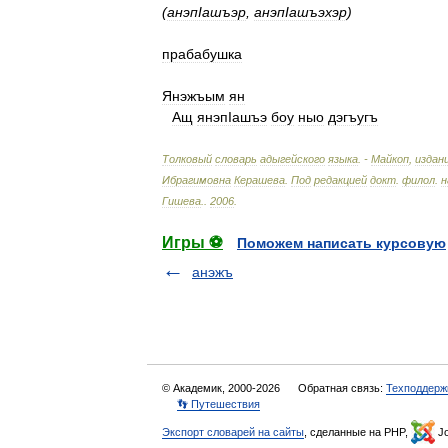
(
анэпIашъэр
,
анэпIашъэхэр
)
прабабушка
Янэжъым
ян
Ащ
янэпIашъэ
боу
ныо
дэгъугъ
Толковый
словарь
адыгейского
языка
. -
Майкоп
,
издан
Ибрагимовна
Керашева
.
Под
редакцией
докт
.
филол
.
н
Гишева
.
.
2006
.
Игры ⚽
Поможем написать курсовую
анэжъ
© Академик, 2000-2026
Обратная связь:
Техподдерж
👣 Путешествия
Экспорт словарей на сайты
, сделанные на PHP,
Jo